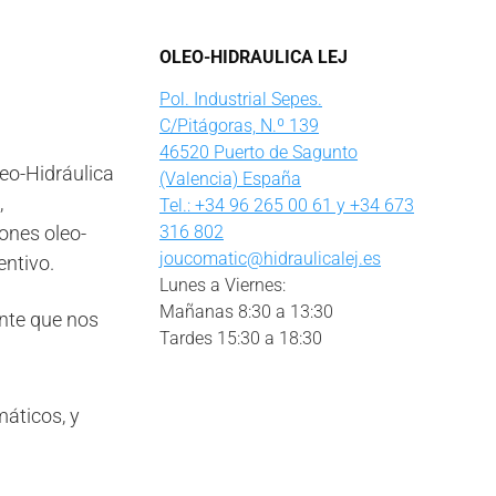
OLEO-HIDRAULICA LEJ
Pol. Industrial Sepes.
C/Pitágoras, N.º 139
46520 Puerto de Sagunto
eo-Hidráulica
(Valencia) España
,
Tel.: +34 96 265 00 61 y +34 673
iones oleo-
316 802
joucomatic@hidraulicalej.es
entivo.
Lunes a Viernes:
Mañanas 8:30 a 13:30
nte que nos
Tardes 15:30 a 18:30
áticos, y