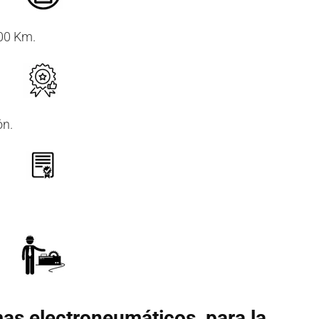
000 Km.
ón.
s electroneumáticos, para la