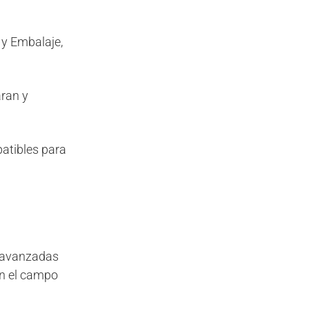
 y Embalaje,
ran y
patibles para
s avanzadas
en el campo